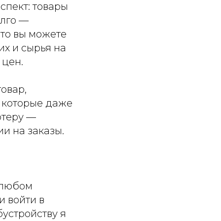
спект: товары
олго —
что вы можете
х и сырья на
 цен.
товар,
, которые даже
ртеру —
и на заказы.
 любом
и войти в
бустройству я