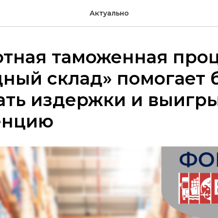
Актуально
отная таможенная про
ный склад» помогает 
ать издержки и выигр
енцию