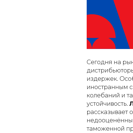
Сегодня на рын
дистрибьюторы
издержек. Особ
иностранным с
колебаний и т
устойчивость.
рассказывает о
недооценённым
таможенной пр