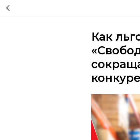
Как льг
«Свобод
сокращ
конкур