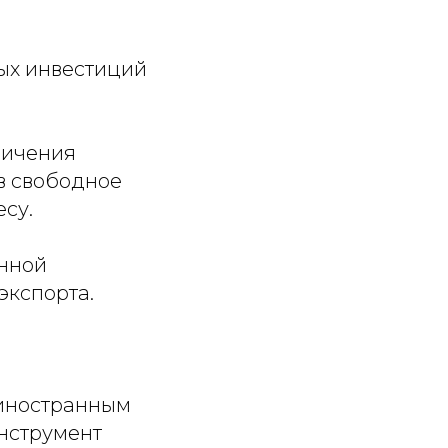
ных инвестиций
ничения
в свободное
есу.
енной
экспорта.
 иностранным
инструмент