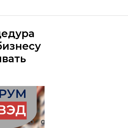
цедура
бизнесу
ывать