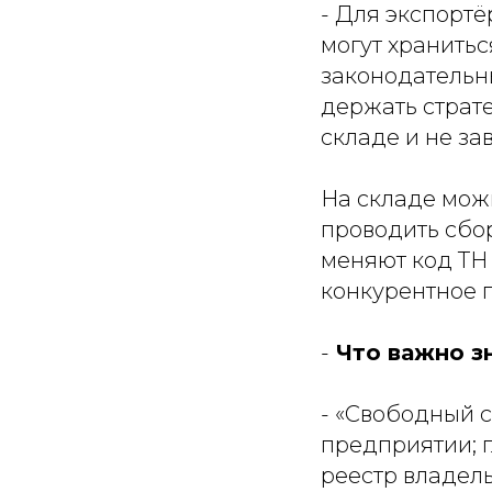
- Для экспортё
могут хранитьс
законодательны
держать страт
складе и не за
На складе можн
проводить сбо
меняют код ТН 
конкурентное п
-
Что важно зн
- «Свободный 
предприятии; г
реестр владель