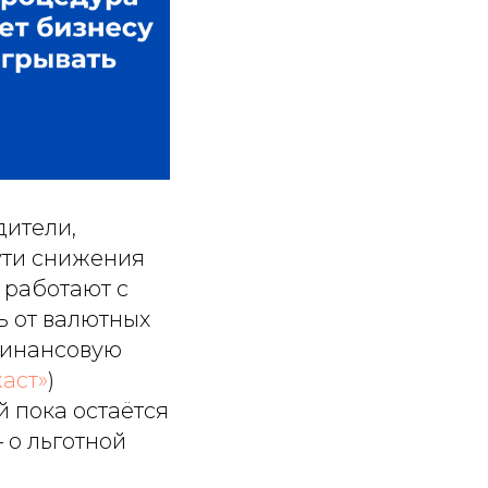
дители,
ути снижения
 работают с
 от валютных
финансовую
аст»
)
й пока остаётся
о льготной