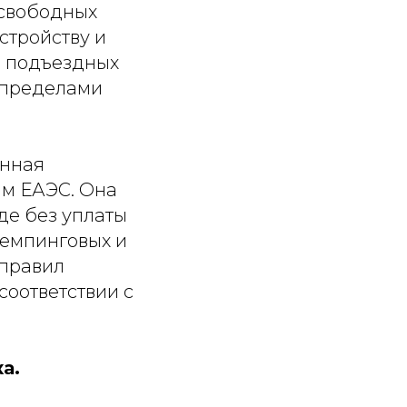
 свободных
стройству и
е подъездных
 пределами
енная
ам ЕАЭС. Она
де без уплаты
демпинговых и
 правил
соответствии с
а.