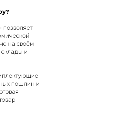
ру?
» позволяет
омической
мо на своём
 склады и
омплектующие
нных пошлин и
готовая
товар