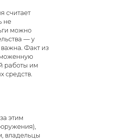
я считает
ь не
ьги можно
ельства — у
 важна. Факт из
аможенную
й работы им
х средств.
за этим
ооружения),
м, владельцы