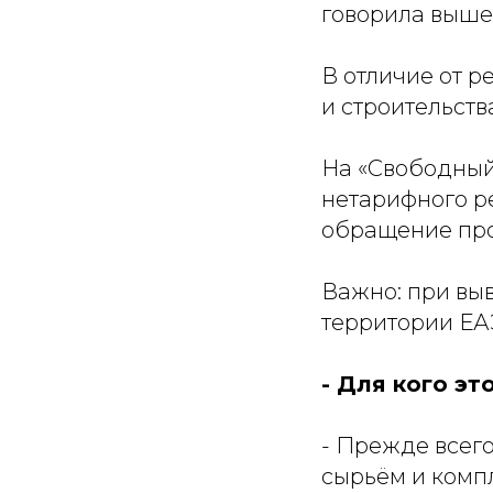
говорила выше
В отличие от р
и строительства
На «Свободный
нетарифного р
обращение прои
Важно: при вы
территории ЕА
- Для кого эт
- Прежде всего
сырьём и комп