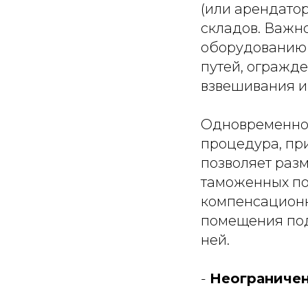
(или арендато
складов. Важно
оборудованию 
путей, огражд
взвешивания и
Одновременно 
процедура, пр
позволяет разм
таможенных по
компенсационн
помещения под 
ней.
-
Неограничен