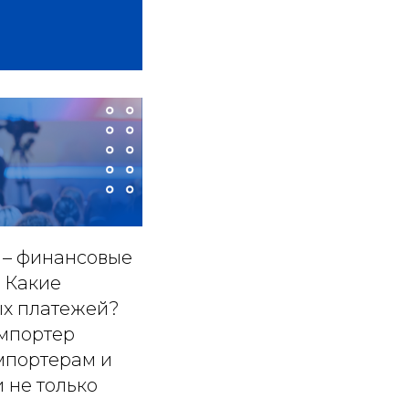
 – финансовые
 Какие
ых платежей?
импортер
мпортерам и
 не только