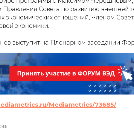
эфире программы с Максимом Черешневым,
 Правления Совета по развитию внешней т
 экономических отношений, Членом Сове
овой экономики.
ев выступит на Пленарном заседании Фор
mediametrics.ru/Mediametrics/73685/
ХИВ