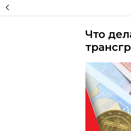
Что дел
трансг