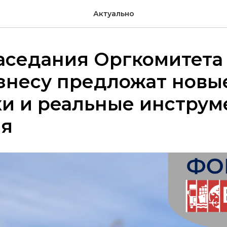
Актуально
аседания Оргкомитета
знесу предложат новы
ки и реальные инстру
ия