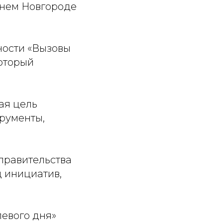
жнем Новгороде
ости «Вызовы
который
ая цель
трументы,
правительства
 инициатив,
евого дня»