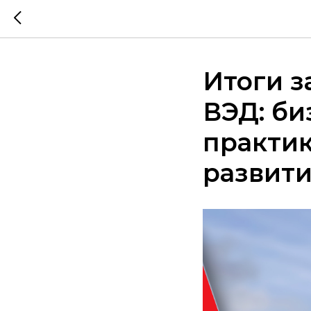
Итоги з
ВЭД: би
практи
развит