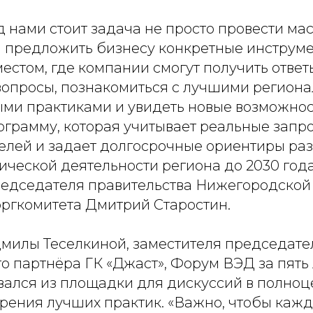
д нами стоит задача не просто провести м
а предложить бизнесу конкретные инструме
естом, где компании смогут получить ответ
вопросы, познакомиться с лучшими регион
и практиками и увидеть новые возможност
ограмму, которая учитывает реальные запр
лей и задает долгосрочные ориентиры раз
еской деятельности региона до 2030 года»
редседателя правительства Нижегородской
оргкомитета Дмитрий Старостин.
милы Теселкиной, заместителя председате
о партнёра ГК «Джаст», Форум ВЭД за пять 
ался из площадки для дискуссий в полно
рения лучших практик. «Важно, чтобы кажд