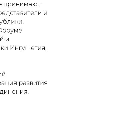
ме принимают
редставители и
ублики,
 Форуме
й и
ики Ингушетия,
ий
рация развития
динения.