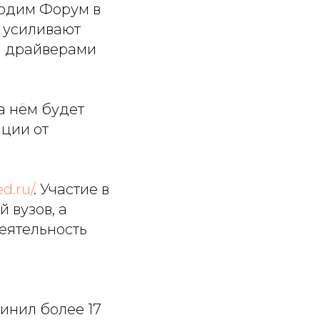
водим Форум в
ы усиливают
я драйверами
а нём будет
ации от
d.ru/
. Участие в
 вузов, а
еятельность
инил более 17