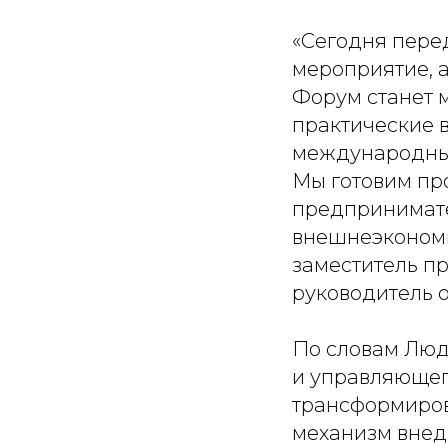
«Сегодня пере
мероприятие, 
Форум станет м
практические 
международным
Мы готовим пр
предпринимате
внешнеэкономич
заместитель п
руководитель 
По словам Люд
и управляющег
трансформиров
механизм внед