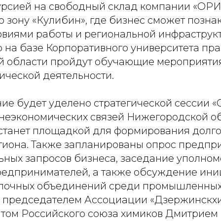
урсией на свободный склад компании «ОРИ
зону «Кулибин», где бизнес сможет познак
овиями работы и региональной инфраструкт
 на базе Корпоративного университета пра
 области пройдут обучающие мероприятия
ческой деятельности.
ие будет уделено стратегической сессии «
неэкономических связей Нижегородской об
я станет площадкой для формирования долг
гиона. Также запланированы опрос предпр
льных запросов бизнеса, заседание уполно
редпринимателей, а также обсуждение ини
почных объединений среди промышленных
 председателем Ассоциации «Дзержинскхи
том Российского союза химиков Дмитрием