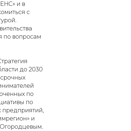
ЕНС» и в
омиться с
урой.
вительства
 по вопросам
Стратегия
ласти до 2030
осрочных
инимателей
моченных по
циативы по
 предприятий,
мрегион» и
 Огородцевым.