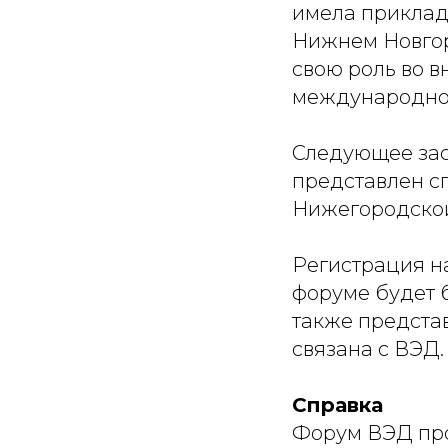
имела приклад
Нижнем Новгоро
свою роль во 
международног
Следующее зас
представлен с
Нижегородской
Регистрация н
форуме будет б
также предста
связана с ВЭД.
Справка
Форум ВЭД пров