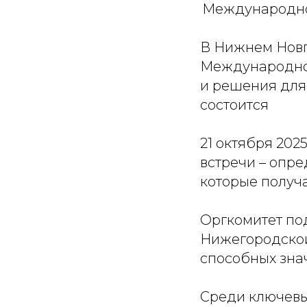
Международное
В Нижнем Новг
Международно
и решения для
состоится
21 октября 202
встречи – опр
которые получа
Оргкомитет по
Нижегородской
способных зна
Среди ключевы