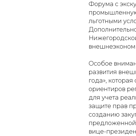
Форума с экск
промышленную 
льготными усл
Дополнительно
Нижегородской
внешнеэкономи
Особое вниман
развития внеш
года», котора
ориентиров ре
для учета реа
защите прав п
созданию заку
предложенной
вице-президен