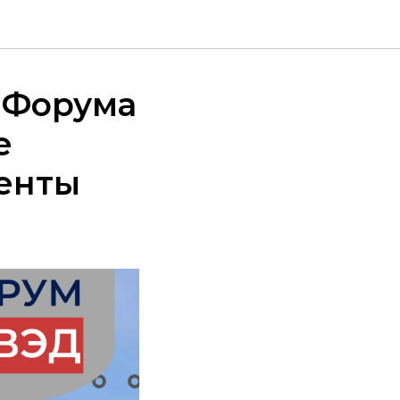
 Форума
е
менты