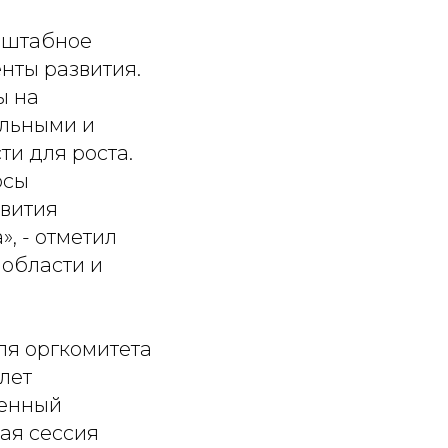
асштабное
нты развития.
ы на
альными и
и для роста.
осы
вития
, - отметил
 области и
ля оргкомитета
лет
ценный
ая сессия