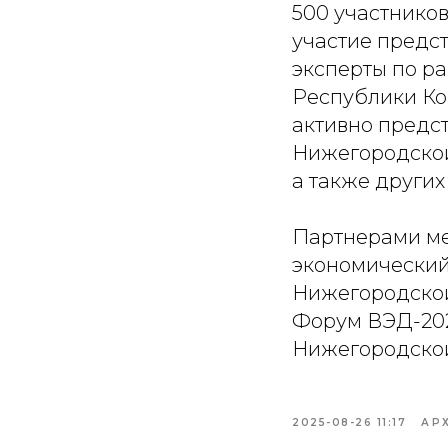
500 участнико
участие предс
эксперты по р
Республики Ко
активно предс
Нижегородской
а также других
Партнерами ме
экономический 
Нижегородской
Форум ВЭД-202
Нижегородской
2025-08-26 11:17
АР